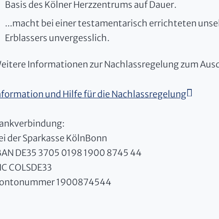
Basis des Kölner Herzzentrums auf Dauer.
...macht bei einer testamentarisch errichteten uns
Erblassers unvergesslich.
eitere Informationen zur Nachlassregelung zum Ausdr
nformation und Hilfe für die Nachlassregelung
ankverbindung:
ei der Sparkasse KölnBonn
BAN DE35 3705 0198 1900 8745 44
IC COLSDE33
ontonummer 1900874544
LZ 370 501 98