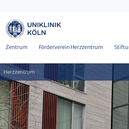
Mitgliedschaft
Spenden oder Stiften
Zentrum
Förderverein Herzzentrum
Stift
Herzzentrum