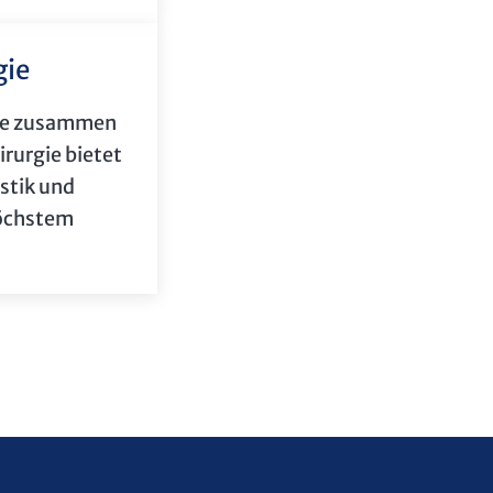
gie
gie zusammen
irurgie bietet
ostik und
öchstem