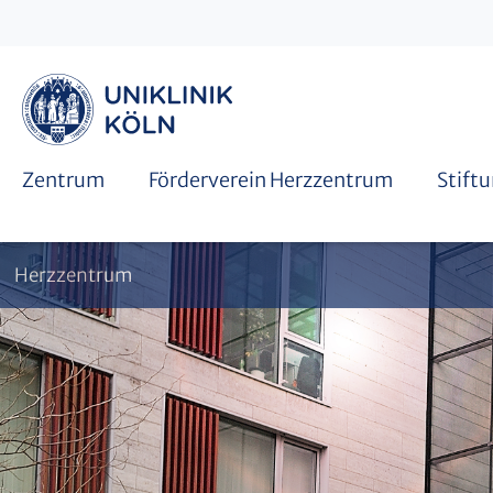
Mitgliedschaft
Spenden oder Stiften
Zentrum
Förderverein Herzzentrum
Stift
Herzzentrum